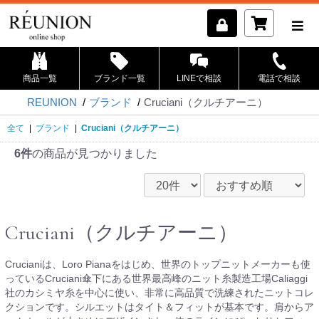
商品一覧
ブランド一覧
LINEで相談
電話で相談
REUNION
ブランド
Cruciani（クルチアーニ）
全て
|
ブランド
|
Cruciani（クルチアーニ）
6件
の商品が見つかりました
Cruciani（クルチアーニ）
Crucianiは、Loro Pianaをはじめ、世界のトップニットメーカーも使
っているCruciani傘下にある世界最高峰のニット糸製造工場Caliaggi
社のカシミヤ糸を中心に使い、非常に高品質で洗練されたニットコレ
クションです。シルエットはタイト＆フィットが基本です。肩からア