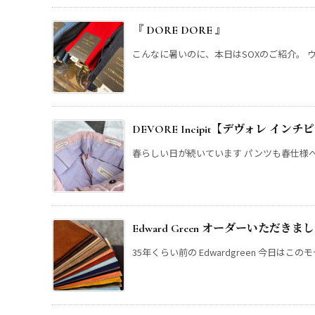
『 DORE DORE 』
こんなに暑いのに、本日はSOXのご紹介。 ウ
DEVORE Incipit【デヴォレ 
春らしい日が続いています パンツも春仕様へチ
Edward Green オーダーいただきま
35年くらい前の Edwardgreen 今日はこの