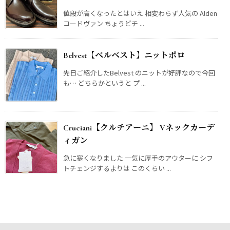
値段が高くなったとはいえ 相変わらず人気の Alden
コードヴァン ちょうどチ ...
Belvest【ベルベスト】ニットポロ
先日ご紹介したBelvest のニットが好評なので今回
も… どちらかというと プ ...
Cruciani【クルチアーニ】 Vネックカーデ
ィガン
急に寒くなりました 一気に厚手のアウターに シフ
トチェンジするよりは このくらい ...