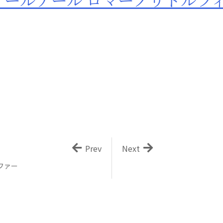
FI（アールアール ロマーノリドルフ
Prev
Next
ーファー