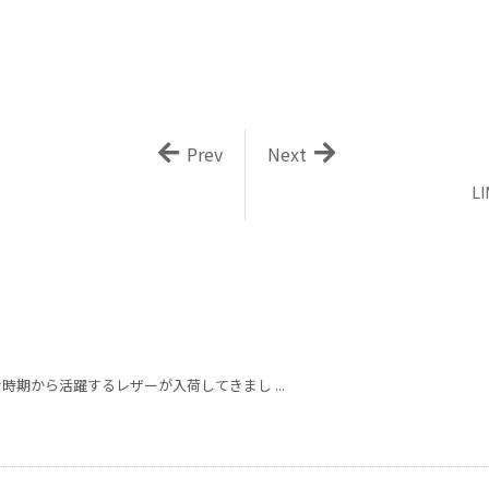
Prev
Next
L
時期から活躍するレザーが入荷してきまし ...