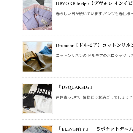
DEVORE Incipit【デヴォレ 
春らしい日が続いています パンツも春仕様へチ
Drumohr【ドルモア】コットンリ
コットンリネンの ドルモアのポロシャツ リネ
『 DSQUARED2 』
連休真っ只中、皆様どうお過ごしでしょう？ 
『 ELEVENTY 』 ５ポケットデニ