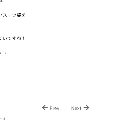
いスーツ姿を
たいですね！
・・
Prev
Next
ト 』