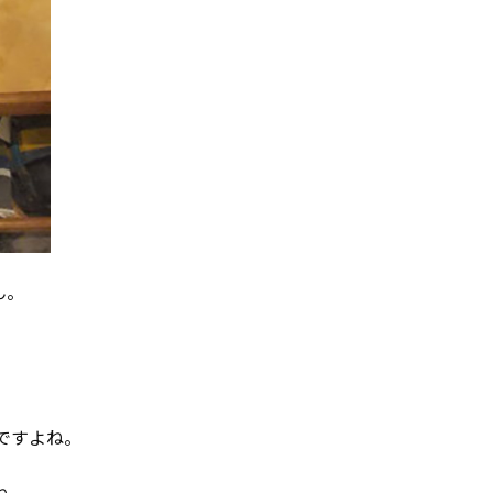
ん。
、
ですよね。
ね。