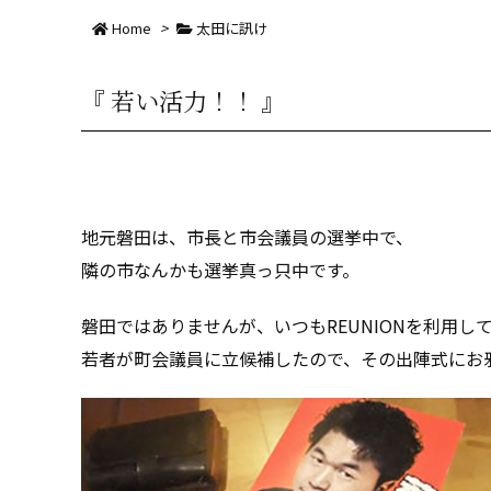
Home
>
太田に訊け
『 若い活力！！ 』
地元磐田は、市長と市会議員の選挙中で、
隣の市なんかも選挙真っ只中です。
磐田ではありませんが、いつもREUNIONを利用し
若者が町会議員に立候補したので、その出陣式にお