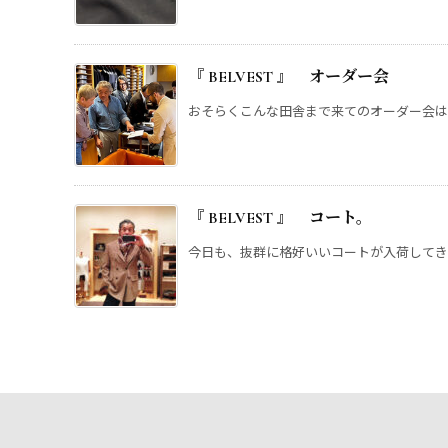
『 BELVEST 』 オ
おそらくこんな田舎まで来てのオーダー会は初めてだ
『 BELVEST 』 コート。
今日も、抜群に格好いいコートが入荷してきました。