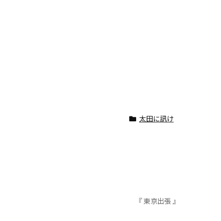
太田に訊け
『 東京出張 』