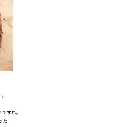
ン。
たですね。
った