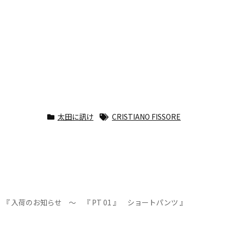
太田に訊け
CRISTIANO FISSORE
『 入荷のお知らせ ～ 『 PT 01 』 ショートパンツ 』