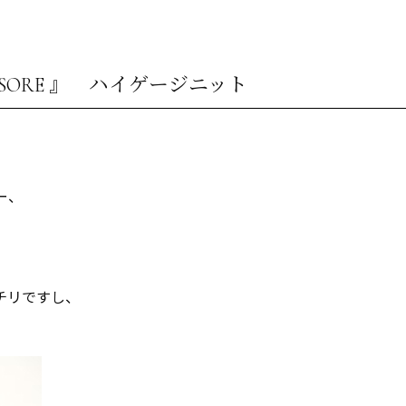
ISSORE 』 ハイゲージニット
ー、
チリですし、