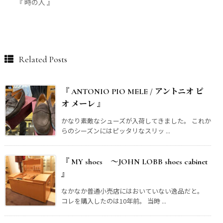
『 時の人 』
Related Posts
『 ANTONIO PIO MELE / アントニオ ピ
オ メーレ 』
かなり素敵なシューズが入荷してきました。 これか
らのシーズンにはピッタリなスリッ ...
『 MY shoes ～JOHN LOBB shoes cabinet
』
なかなか普通小売店にはおいていない逸品だと。
コレを購入したのは10年前。 当時 ...