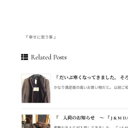
『 幸せに思う事 』
Related Posts
『 だいぶ寒くなってきました。 そ
かなり満足度の高いお買い物だと。 以前ご紹介し
『 入荷のお知らせ ～ 『 J & M 
素敵なＢＡＧが入荷してきました。 『 J & M DAV