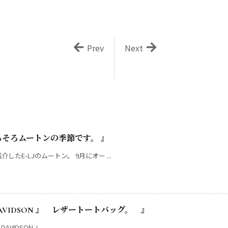
Prev
Next
ろそろムートンの季節です。 』
たE-LJのムートン。 9月にオー ...
DAVIDSON 』 レザートートバッグ。 』
IDSON 』 ...