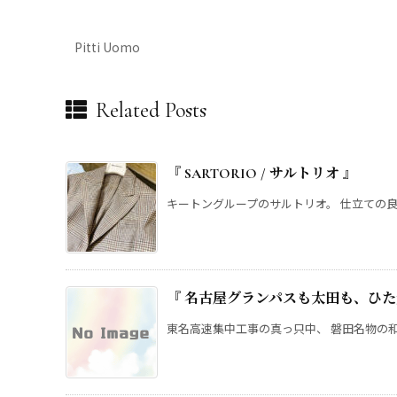
Pitti Uomo
Related Posts
『 SARTORIO / サルトリ
キートングループのサルトリオ。 仕立ての良さ
『 名古屋グランパスも太田も、ひた
東名高速集中工事の真っ只中、 磐田名物の和栗